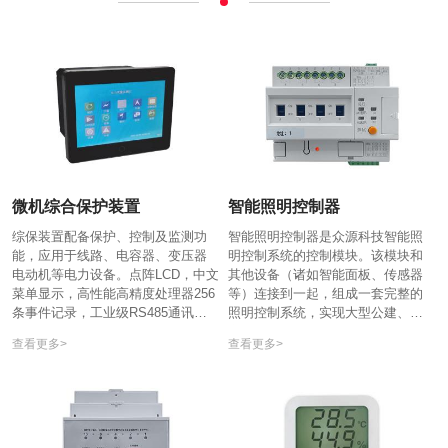
微机综合保护装置
智能照明控制器
综保装置配备保护、控制及监测功
智能照明控制器是众源科技智能照
能，应用于线路、电容器、变压器
明控制系统的控制模块。该模块和
电动机等电力设备。点阵LCD，中文
其他设备（诸如智能⾯板、传感器
菜单显示，高性能高精度处理器256
等）连接到⼀起，组成⼀套完整的
条事件记录，工业级RS485通讯，
照明控制系统，实现⼤型公建、楼
TCP/IP以太网口。产品优势1.保护
宇照明系统的智能管理。产品优势1.
查看更多>
查看更多>
与控制可以为变电站、发电厂、高
⼼跳报⽂：⼼跳报⽂上传间隔0到
低压配电及厂用电系统的保护与控
255s，0表⽰不发送。...
制提供了完整的解决方案，可有力
地保障高低压电网及厂用电系统的
安全稳定运行。2.自动化系统可以和
其它保...