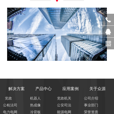
解决方案
产品中心
应用案例
关于众源
党政
机器人
党政机关
公司介绍
公检法司
热成像
公安司法
事业部门
电力电网
冷背板
能源电网
荣誉资质