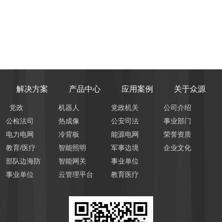
解决方案
产品中心
应用案例
关于众源
党政
机器人
党政机关
公司介绍
公检法司
热成像
公安司法
事业部门
电力电网
冷背板
能源电网
荣誉资质
教育/医疗
智能照明
军事边境
企业文化
部队边海防
智能网关
事业单位
事业单位
云管理平台
教育医疗